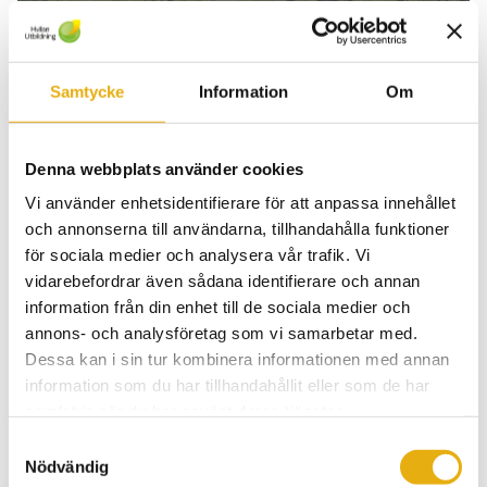
Samtycke
Information
Om
YH-Trädgårdsmästare
Denna webbplats använder cookies
Vi använder enhetsidentifierare för att anpassa innehållet
och annonserna till användarna, tillhandahålla funktioner
för sociala medier och analysera vår trafik. Vi
vidarebefordrar även sådana identifierare och annan
information från din enhet till de sociala medier och
Plaster kvar på höstens YH-utbildningar
annons- och analysföretag som vi samarbetar med.
Dessa kan i sin tur kombinera informationen med annan
information som du har tillhandahållit eller som de har
samlat in när du har använt deras tjänster.
Samtyckesval
Nödvändig