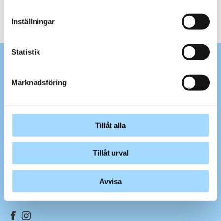
ALLA NYHETER
Inställningar
Statistik
Marknadsföring
Hvilan Utbildning ägs av
Hushållningssällskapet
som är en
icke vinstdrivande ägare.
Tillåt alla
040-46 37 00
info@hvilanutbildning.se
Tillåt urval
Kabbarpsvägen 126, 232 52 Åkarp
Avvisa
© Hvilan Utbildning 2026